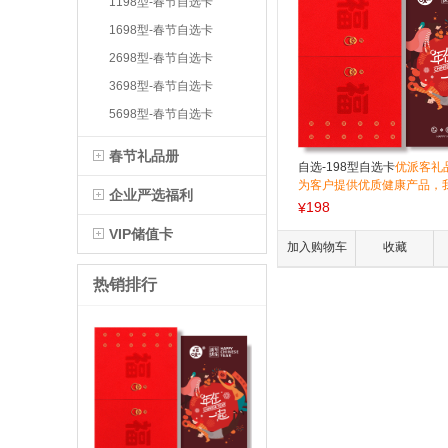
1198型-春节自选卡
1698型-春节自选卡
2698型-春节自选卡
3698型-春节自选卡
5698型-春节自选卡
春节礼品册
自选-198型自选卡
优派客礼
为客户提供优质健康产品，
企业严选福利
健康、时尚的产品理念，致
198
¥
多的人提供健康、安全的品
VIP储值卡
团购电话：400-879-0609
加入购物车
收藏
费宅配送到家！
热销排行