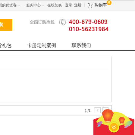
0
购物车
我的优派客
服务中心
在线兑换
登录
注册



货礼包
卡册定制案例
联系我们
1
/
1