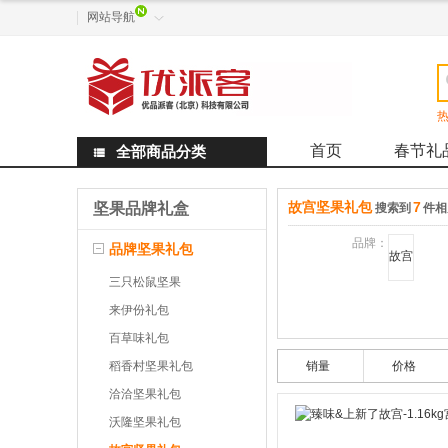
网站导航

热
首页
春节礼
全部商品分类

故宫坚果礼包
7
坚果品牌礼盒
搜索到
件相
品牌：
品牌坚果礼包
故宫
三只松鼠坚果
来伊份礼包
百草味礼包
稻香村坚果礼包
销量
价格
洽洽坚果礼包
沃隆坚果礼包