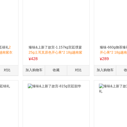
宫廷禧礼
2
臻味&上新了故宫-1.157kg宫廷璞宴
臻味-660g御茶臻
g越南紫衣
25g土耳其原色开心果*2 18g越南紫
开心果*2 18g越南
7g格鲁吉
衣腰果*3 30g澳洲原味扁桃仁*2 22g
衣核桃仁*2 17g
428
289
¥
¥
4 30g
玻利维亚鲍鱼果仁*2 15g脱衣核桃仁
28g智利无核西梅干
4 11g
*2 17g格鲁吉亚开口榛子*2 28g智利
子干*2 11g茉莉普
对比
加入购物车
收藏
对比
加入购物车
酥*9 1
无核西梅干*3 25g智利蔓越莓干*3 3
果可可酥*17 帝
核桃酥*1
0g黑加仑干*3 20g阿联酋椰枣*2 11g
普洱）5g*2 帝
茉莉普洱茶酥*11 11g腰果可可酥*11
普洱）5g*2
15g椰蓉开心果仁酥*6 22g核桃酥*1
2 书签