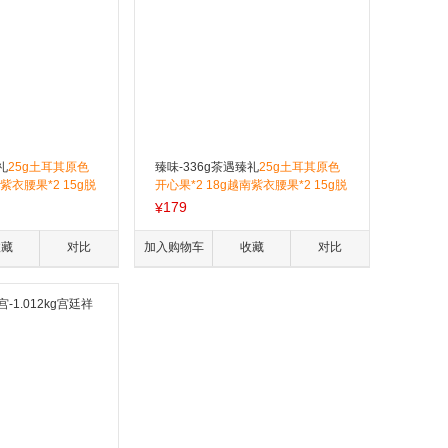
礼
25g土耳其原色
臻味-336g茶遇臻礼
25g土耳其原色
紫衣腰果*2 15g脱
开心果*2 18g越南紫衣腰果*2 15g脱
格鲁吉亚开口榛子*2
衣核桃仁*2 28g智利无核西梅干*2 1
179
¥
*2 30g智利车厘
1g茉莉普洱茶酥*8 22g核桃酥*3 帝
洱茶酥*17 11g腰
泊洱普洱茶珍（甘醇普洱）5g 帝泊
收藏
对比
加入购物车
收藏
对比
泊洱普洱茶珍（甘醇
洱普洱茶珍（茉莉普洱）5g
泊洱普洱茶珍（茉莉