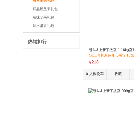
故宫坚果礼包
鲜品屋坚果礼包
臻味坚果礼包
如水坚果礼包
热销排行
臻味&上新了故宫-1.16kg
5g土耳其原色开心果*2 18
腰果*2 20g澳洲巴旦木*2 1
218
¥
亚开口榛子*2 20g阿联酋椰枣*
黑加仑干*4 25g土耳其金提干*
加入购物车
收藏
茉莉普洱茶酥*9 11g腰果可可
5g椰蓉开心果仁酥*10 22g
6