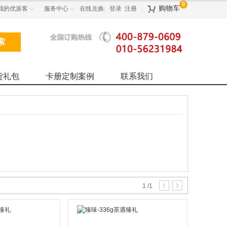
0
购物车
我的优派客
服务中心
在线兑换
登录
注册



货礼包
卡册定制案例
联系我们
1
/
1