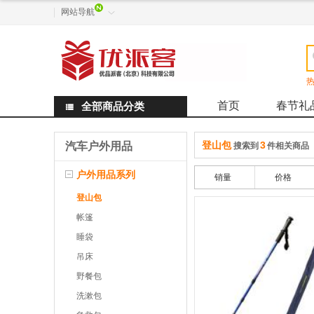
网站导航

热
首页
春节礼
全部商品分类

登山包
3
汽车户外用品
搜索到
件相关商品
户外用品系列
销量
价格
登山包
帐篷
睡袋
吊床
野餐包
洗漱包