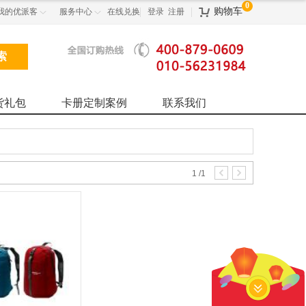
0
购物车
我的优派客
服务中心
在线兑换
登录
注册



货礼包
卡册定制案例
联系我们
1
/
1