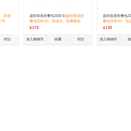
：高强
超轻双肩折叠包ZDB-01
超轻双肩折
超轻双肩折叠包ZD
三节
叠包ZDB-01：防泼水、防撕裂尼
叠包ZDB-03：
-0609
龙……礼品团购热线：400-879-060
……礼品团购热线：4
378
198
¥
¥
9
对比
加入购物车
收藏
对比
加入购物车