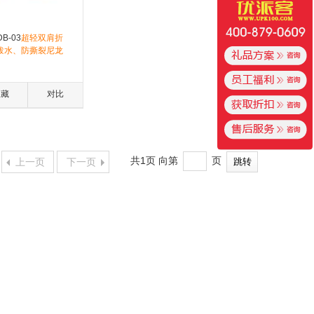
B-03
超轻双肩折
防泼水、防撕裂尼龙
00-879-0609
收藏
对比
共1页 向第
页
上一页
下一页