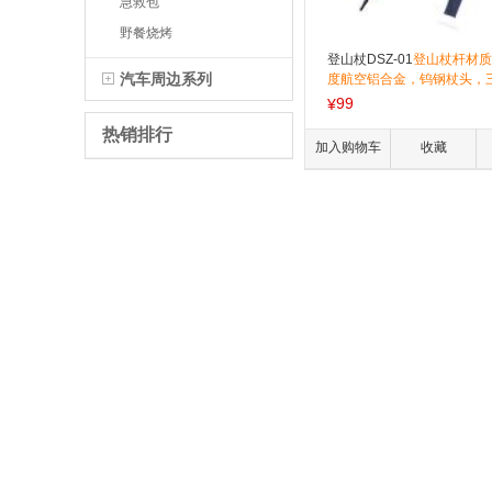
急救包
野餐烧烤
登山杖DSZ-01
登山杖杆材质
汽车周边系列
度航空铝合金，钨钢杖头，
……礼品团购热线：400-879
99
¥
热销排行
加入购物车
收藏