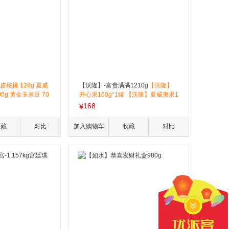
皮核桃 128g 夏威
【沃隆】-富贵满满1210g
【沃隆】
g 黄金玉米豆 70
开心果160g*1罐 【沃隆】夏威夷果1
脆薯饼（滋滋烤肉
70g*1罐 【沃隆】巴旦木160g*1罐
168
¥
 100g（海盐味）
【沃隆】小白杏核270g*1罐 【沃
坚果乳 250g 每日
隆】草本味纸皮核桃120g*1罐 【沃
收藏
对比
加入购物车
收藏
对比
隆】提子干330g*1罐