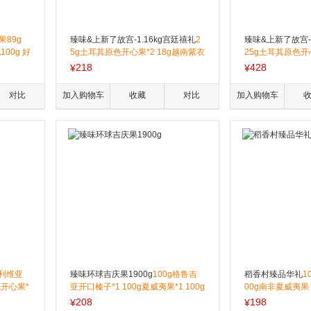
果89g
臻味&上新了故宫-1.16kg宫廷禧礼
2
臻味&上新了故宫-1
00g 好
5g土耳其原色开心果*2 18g越南紫衣
25g土耳其原色开心
g 怪味豆
腰果*2 20g澳洲巴旦木*2 17g格鲁吉
衣腰果*3 30g澳洲
218
428
¥
¥
0g 葡萄
亚开口榛子*2 20g阿联酋椰枣*4 30g
玻利维亚鲍鱼果仁*
1g 什
黑加仑干*4 25g土耳其金提干*4 11g
*2 17g格鲁吉亚开
对比
加入购物车
收藏
对比
加入购物车
茉莉普洱茶酥*9 11g腰果可可酥*9 1
无核西梅干*3 25
5g椰蓉开心果仁酥*10 22g核桃酥*1
0g黑加仑干*3 20
6
茉莉普洱茶酥*11 
15g椰蓉开心果仁酥
2 书签
玻利维亚
臻味环球吉庆果1900g
100g格鲁吉
稻香村臻品华礼
1
色开心果*
亚开口榛子*1 100g夏威夷果*1 100g
00g南非夏威夷果（
g澳洲夏威
新疆巴旦木*1 100g新疆核桃*1 100g
g薄皮核桃*1 300
208
198
¥
¥