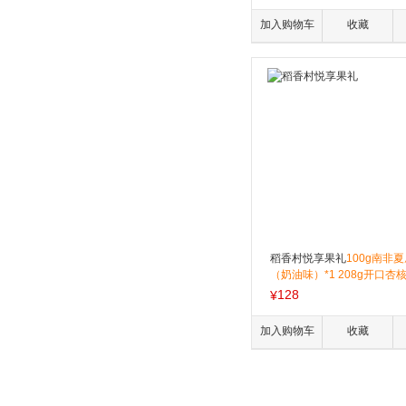
夷果*1 18g越南紫衣腰果*6 
吉亚开口榛子*6 25g智利蔓
加入购物车
收藏
30g智利车厘子干*3 150g
木*1 260g乌兹别克黑加仑干*
土耳其金提干*1 260g阿联酋
稻香村悦享果礼
100g南非
（奶油味）*1 208g开口杏核*
薄皮核桃*1 300g泰国桂圆干*
128
¥
多味花生*1 220g玫瑰红葡萄干
0g菲律宾香蕉干*1
加入购物车
收藏