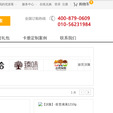
0
购物车
我的优派客
服务中心
在线兑换
登录
注册



货礼包
卡册定制案例
联系我们
故宫
沃隆
1
/
6