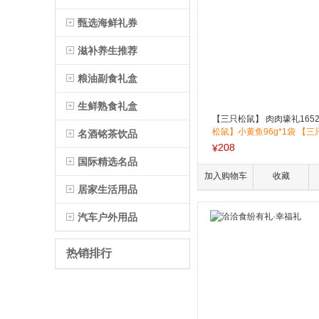
甄选海鲜礼券
滋补养生推荐
粮油副食礼盒
生鲜熟食礼盒
【三只松鼠】 肉肉壕礼1652
松鼠】小黄鱼96g*1袋 【
名酒铭茶饮品
大鸭腿120g*1袋 【三只松
208
¥
豆腐90g*1袋 【三只松鼠
国际精选名品
100g*1袋 【三只松鼠】卤
加入购物车
收藏
0g*1袋 【三只松鼠】甜辣味
居家生活用品
*1袋 【三只松鼠】老卤鸭翅根
1袋 【三只松鼠】拇指肠小肉
汽车户外用品
*1袋 【三只松鼠】麻辣味鸡
g*1袋 【三只松鼠】奥尔良
50g*1袋 【三只松鼠】奥
热销排行
肉50g*1袋 【三只松鼠】
肉脯60g*1袋 【三只松鼠
白肉脯60g*1袋