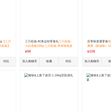
g
【三只
三只松鼠-时来运转零食礼
三只松鼠-
百草味喜遇零食
纸
三只松鼠】
小白杏核100g 三只松鼠-草本味纸皮
夷果（奶油味）100
鼠】鳕鱼
核桃80g 三只松鼠-多味花生100g 三
g（奶油味） 薄
98
108
¥
¥
】蜀香牛肉
只松鼠-串烧味拉面丸子85g 三只松
味）70g 小圆饼干
汁肉脯10
鼠-烧烤味苦荞脆片60g 三只松鼠-奶
多味花生70g 每日
对比
加入购物车
收藏
对比
加入购物车
鸭脖96g
盐味日式小圆饼100g 三只松鼠-番茄
坚果乳 250g
100g*
味山药脆片60g 三只松鼠-西梅汁240
肠200g
ml 三只松鼠-每日坚果八宝粥320g
翅尖100
味鸡胸肉
尔良味鸡胸
蜀香高蛋白
】蜀香高蛋