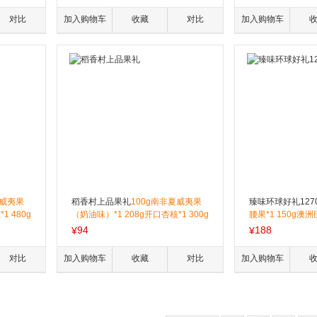
17g格鲁
开口杏核*1 200g智利西梅干*1 300g
小金卷*1 220g玫
越莓干*3
菲律宾黄蕉干*1 300g土耳其金提干*
新疆红枣*1 150
对比
加入购物车
收藏
对比
加入购物车
澳洲巴旦
1 300g阿联酋椰枣*1 300g泰国龙眼
1 100g菲律宾香蕉
1 260g
干*1
椰枣*1
夏威夷果
稻香村上品果礼
100g南非夏威夷果
臻味环球好礼127
1 480g
（奶油味）*1 208g开口杏核*1 300g
腰果*1 150g澳洲
1 300g
多味花生*1 300g小金卷*1 300g青豌
吉亚开口榛子*1 9
94
188
¥
¥
*1 18
豆（蒜香味）*1 150g山楂条*1
100g印尼椰脆*1
子干*1 120g菲律
对比
加入购物车
收藏
对比
加入购物车
联酋椰枣*1