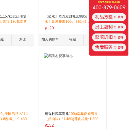
.157kg宫廷璞宴
【如水】恭喜发财礼盒980g
【如
果*2 18g越南紫
水】紫皮腰果100g 【如水】夏威夷
原味扁桃仁*2 22g
果100g 【如水】薄皮核桃100g 【如
129
¥
2 15g脱衣核桃仁
水】坚果黄油小曲奇80g 【如水】铁
口榛子*2 28g智利
山楂200g 【如水】红糖黑芝麻酥12
收藏
对比
加入购物车
收藏
对比
g智利蔓越莓干*3 3
0g 【如水】红糖黑豆100g 【如水】
g阿联酋椰枣*2 11g
阿胶蜜枣80g 【如水】鱼皮花生100
11g腰果可可酥*11
g
*6 22g核桃酥*1
00g美国巴旦木*1 1
稻香村悦享尚礼
100g南非夏威夷果
奶油味）*1 480
（奶油味）*1 480g薄皮核桃*1 300
g多味花生*1 300g
泰国桂圆干*1 150g多味花生*1 220g
132
¥