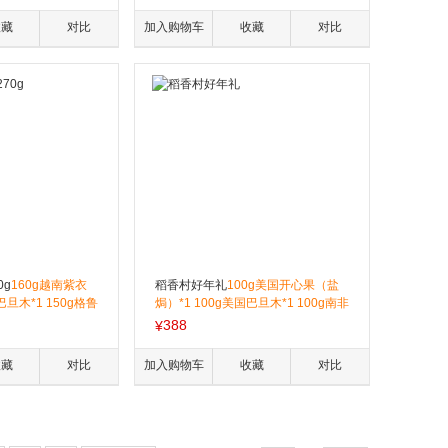
瑰红葡萄干*1 300g
玫瑰红葡萄干*1 150g小麻花（黑糖
g小麻花（五香味）*
味）*1 100g菲律宾香蕉干*1
收藏
对比
加入购物车
收藏
对比
干*1
0g
160g越南紫衣
稻香村好年礼
100g美国开心果（盐
巴旦木*1 150g格鲁
焗）*1 100g美国巴旦木*1 100g南非
0g智利原色核桃*1
碧根果*1 150g南非夏威夷果（奶油
388
¥
 250g智利汤姆森提
味）*1 220g玫瑰红葡萄干*1 480g薄
宾黄蕉干*1 250g阿
皮核桃*1 180g菲律宾香蕉干*1 150g
收藏
对比
加入购物车
收藏
对比
多味花生*1 300g新疆红枣*1 300g泰
国桂圆干*1