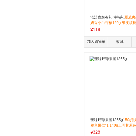
洽洽食纷有礼·幸福礼
夏威夷
奶香小白杏核120g 纸皮核桃1
劲道脆脆肠50g 香辣豆皮68
118
¥
五香味60g 五香味怪味花生6
味果冻200g 珍品原味喀吱脆5
加入购物车
收藏
锦水果罐头370g
臻味环球果园1865g
150g
鲍鱼果仁*1 140g土耳其原
1 110g南非碧根果*1 160
328
¥