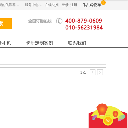
0
购物车
我的优派客
服务中心
在线兑换
登录
注册



货礼包
卡册定制案例
联系我们
1
/
1