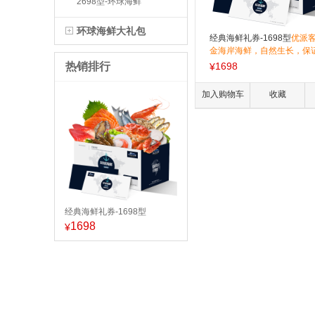
2698型-环球海鲜
环球海鲜大礼包
经典海鲜礼券-1698型
优派
金海岸海鲜，自然生长，保
全健康。产品采用特制冻藏
热销排行
1698
¥
业保鲜技术，保障产品肉质
嫩。为您节日餐桌提供美味
加入购物车
收藏
礼盒，更是您节日亲友馈赠
经典海鲜礼券-1698型
1698
¥