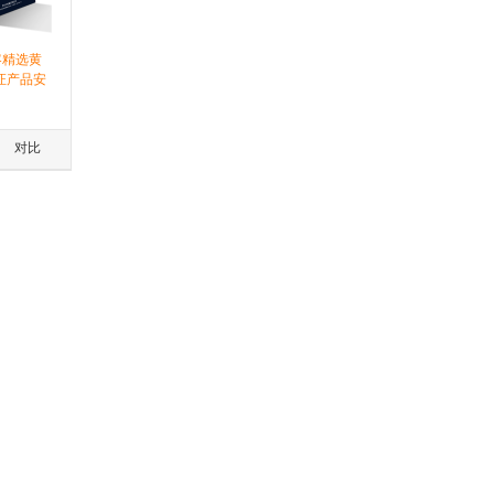
客精选黄
证产品安
冷库，专
更加鲜
健康海鲜
对比
选择！