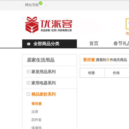
网站导航

热
首页
春节礼
全部商品分类

蚕丝被
0
居家生活用品
搜索到
件相关商品
家居用品系列
销量
价格
家用电器系列
精品家纺系列
蚕丝被
凉席
四件套
保健枕