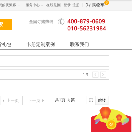
0
购物车
我的优派客
服务中心
在线兑换
登录
注册



货礼包
卡册定制案例
联系我们
1
/
1
共1页 向第
页
上一页
下一页